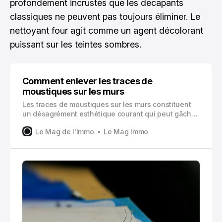
profondément incrustés que les décapants
classiques ne peuvent pas toujours éliminer. Le
nettoyant four agit comme un agent décolorant
puissant sur les teintes sombres.
Comment enlever les traces de
moustiques sur les murs
Les traces de moustiques sur les murs constituent
un désagrément esthétique courant qui peut gâcher
l’apparence de votre intérieur. Ces taches sombres,
Le Mag de l'Immo
Le Mag Immo
résultant de l’écrasement des insectes, créent des
marques disgracieuses sur vos surfaces murales,
qu’il s’agisse de papier peint ou de peinture.