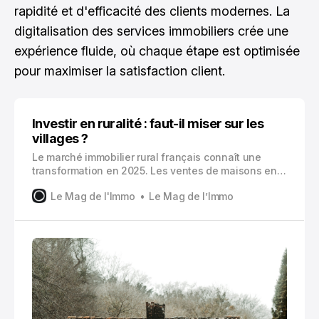
rapidité et d'efficacité des clients modernes. La
digitalisation des services immobiliers crée une
expérience fluide, où chaque étape est optimisée
pour maximiser la satisfaction client.
Investir en ruralité : faut-il miser sur les
villages ?
Le marché immobilier rural français connaît une
transformation en 2025. Les ventes de maisons en
ruralité affichent une hausse de 0,5 % en mars,
Le Mag de l'Immo
Le Mag de l’Immo
suivie de 1,1 % au premier trimestre. Cette
dynamique soulève une question : l’investissement
dans les villages représente-t-il une opportunité à
saisir ?