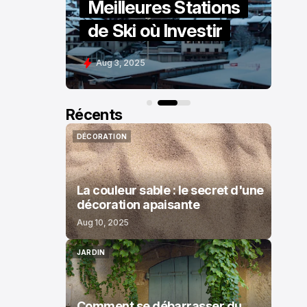
tions
Votre Service Client
tir
Immobilier
Aug 4, 2025
Récents
DÉCORATION
DÉCORATION
La couleur sable : le secret d'une
décoration apaisante
Aug 10, 2025
JARDIN
JARDIN
Comment se débarrasser du