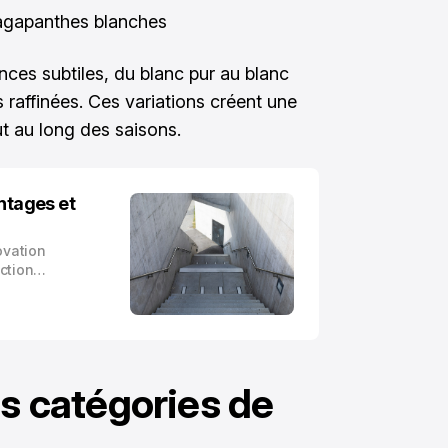
agapanthes blanches
nces subtiles, du blanc pur au blanc
raffinées. Ces variations créent une
ut au long des saisons.
antages et
ovation
ction
t devenu le
èreté et
nces
es catégories de