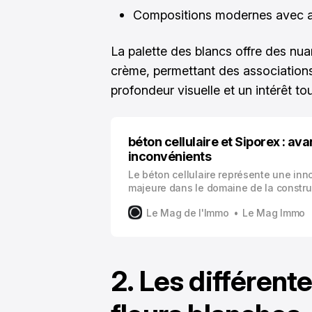
Compositions modernes avec 
La palette des blancs offre des nua
crème, permettant des associations 
profondeur visuelle et un intérêt to
béton cellulaire et Siporex : av
inconvénients
Le béton cellulaire représente une inn
majeure dans le domaine de la constru
moderne. Ce matériau, dont Siporex es
Le Mag de l'Immo
Le Mag Immo
nom générique en France, combine lég
performance pour répondre aux exige
actuelles du bâtiment.
2. Les différent