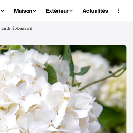
r
Maison
Extérieur
Actualités
 Jardin Éblouissant
IMMOBILIER
IMMOBILIER
Revenu Passif
Montagne : Le