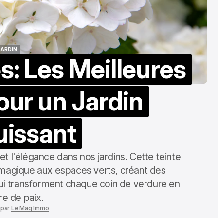
Meilleures Sta
de Ski où Inves
Aug 3, 2025
JARDIN
s: Les Meilleures
JARDIN
our un Jardin
uissant
et l'élégance dans nos jardins. Cette teinte
magique aux espaces verts, créant des
ui transforment chaque coin de verdure en
re de paix.
5
par
Le Mag Immo